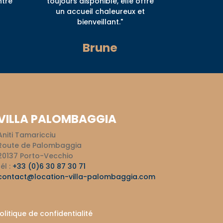
ntre
toujours disponible, elle offre
un accueil chaleureux et
bienveillant."
Brune
VILLA PALOMBAGGIA
Aniti Tamaricciu
Route de Palombaggia
20137 Porto-Vecchio
tél :
+33 (0)6 30 87 30 71
contact@location-villa-palombaggia.com
olitique de confidentialité