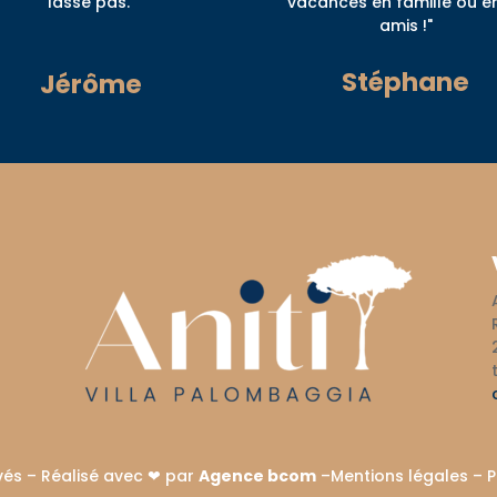
lasse pas."
vacances en famille ou e
amis !"
Stéphane
Jérôme
vés –
Réalisé avec ❤ par
Agence bcom
–
Mentions légales
–
P